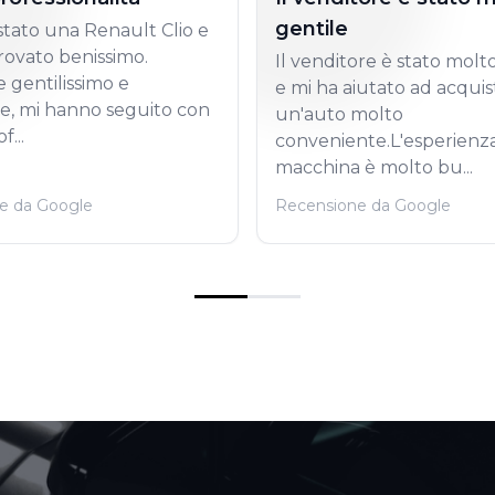
gentile
tato una Renault Clio e
rovato benissimo.
Il venditore è stato molt
 gentilissimo e
e mi ha aiutato ad acquis
le, mi hanno seguito con
un'auto molto
f...
conveniente.L'esperienza
macchina è molto bu...
e da Google
Recensione da Google