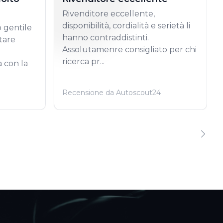
Rivenditore eccellente,
disponibilità, cordialità e serietà li
o gentile
hanno contraddistinti.
tare
Assolutamenre consigliato per chi
ricerca pr...
 con la
Recensione da Autoscout24