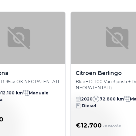
ona
Citroën Berlingo
i FR 95cv OK NEOPATENTATI
BlueHDi 100 Van 3 posti + I
NEOPATENTATI)
12,100 km
Manuale
2020
72,800 km
Ma
a
Diesel
0
€12.700
Iva esposta