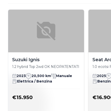
Suzuki Ignis
Seat Ar
1.2 hybrid Top 2wd OK NEOPATENTATI
1.0 ecots
2023
20,500 km
Manuale
2025
Elettrica / Benzina
Benzin
€15.950
€16.90