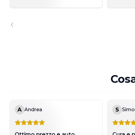
Cosa
A
S
Andrea
Simo
Ottimo prezzo e auto
Cura e p