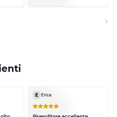
ienti
E
Erica
molto
Rivenditore eccellente